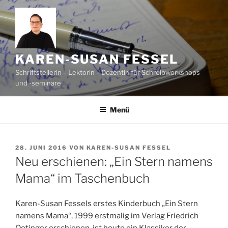
Zum
Inhalt
springen
KAREN-SUSAN FESSEL
Schriftstellerin – Lektorin – Dozentin für Schreibworkshops
und -seminare
Menü
VERÖFFENTLICHT
28. JUNI 2016
VON
KAREN-SUSAN FESSEL
AM
Neu erschienen: „Ein Stern namens
Mama“ im Taschenbuch
Karen-Susan Fessels erstes Kinderbuch „Ein Stern
namens Mama“, 1999 erstmalig im Verlag Friedrich