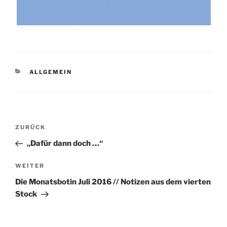
KATEGORIEN
ALLGEMEIN
Beitragsnavigation
Vorheriger
ZURÜCK
Beitrag
„Dafür dann doch …“
Nächster
WEITER
Beitrag
Die Monatsbotin Juli 2016 // Notizen aus dem vierten
Stock