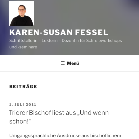
KAREN-SUSAN FESSEL
Schriftstellerin – Lektorin – Dozentin für Schreibworkshops
und -seminare
Menü
BEITRÄGE
VERÖFFENTLICHT
1. JULI 2011
AM
Trierer Bischof liest aus „Und wenn
schon!“
Umgangssprachliche Ausdrücke aus bischöflichem