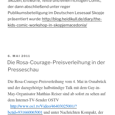
Skizzen, Entwürfe, Texte und einen richtigen Comic,
der dann abschließend unter reger
Publikumsbeteiligung im Deutschen Lesesaal Skopje
präsentiert wurde:
http://blog.heidikull.de/diary/the-
kids-comic-workshop-in-skopjemacedonia/
VERÖFFENTLICHT
6. MAI 2011
AM
Die Rosa-Courage-Preisverleihung in der
Presseschau
Die Rosa-Courage-Preisverleihung vom 4. Mai in Osnabrück
und der dazugehörige halbstündige Talk mit dem Gay-in-
May-Organisator Matthias Reiser sind ab sofort zu sehen auf
dem Internet-TV-Sender OSTV
http://www.os1.tv/Video/46403025001/?
bctid=931660065001
und unter Nachrichten Kompakt, der