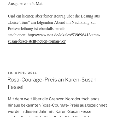
Ausgabe vom 5. Mai.
Und ein kleiner, aber feiner Beitrag über die Lesung aus
„Leise Töne“ am folgenden Abend im Nachklang zur
Preisverleihung ist ebenfalls bereits
erschienen:
http://www.noz.de/lokales/53969641/karen-
susan-fessel-stellt-neuen-roman-vor
VERÖFFENTLICHT
19. APRIL 2011
AM
Rosa-Courage-Preis an Karen-Susan
Fessel
Mit dem weit über die Grenzen Norddeutschlands
hinaus bekannten Rosa-Courage-Preis ausgezeichnet
wurde in diesem Jahr mit Karen-Susan Fessel