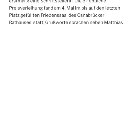
erstmalig eine Schriftstellerin. Die öffentliche
Preisverleihung fand am 4. Mai im bis auf den letzten
Platz gefüllten Friedenssaal des Osnabrücker
Rathauses statt; Grußworte sprachen neben Matthias
Reiser, Vorstand von Gay in May e.V., auch Susannne
Haddenhorst vom Sozialministerium des Landes
Niedersachsen sowie der Fraktionsvorsitzende der
SPD; Frank Henning. Musikalisch höchst vergnüglich
und gekonnt umrahmt wurde die Preisverleihung vom
Osnabrücker Frauenlesbenchor Taktlos; die
bewegende Laudatio hielt Claudia Gehrke, Verlegerin
des konkursbuch Verlages, in dem 1994 der erste
Roman Karen-Susan Fessels erschienen war.
Der Preis ehrt Prominente, die sich engagiert für die
Belange von Schwulen, Lesben, Bi- und Transsexuellen
einsetzen. Der Initiator, der Verein Gay in May e.V., über
die Preisträgerin: “Karen-Susan Fessel schreibt nicht
nur explizit über lesbische Themen und macht Lesben