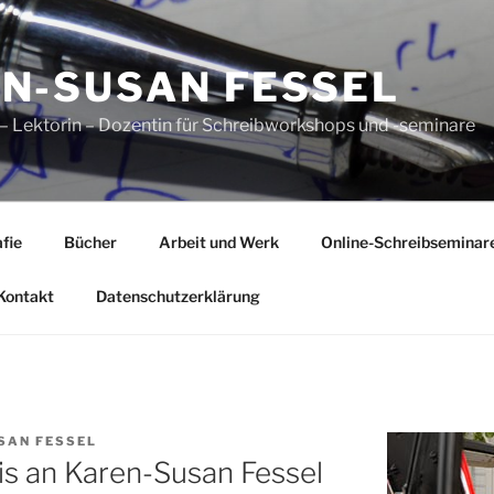
N-SUSAN FESSEL
n – Lektorin – Dozentin für Schreibworkshops und -seminare
fie
Bücher
Arbeit und Werk
Online-Schreibseminar
Kontakt
Datenschutzerklärung
SAN FESSEL
s an Karen-Susan Fessel