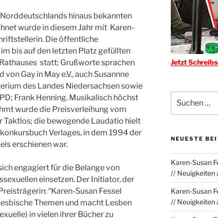
n Norddeutschlands hinaus bekannten
hnet wurde in diesem Jahr mit Karen-
iftstellerin. Die öffentliche
im bis auf den letzten Platz gefüllten
Jetzt Schreib
 Rathauses statt; Grußworte sprachen
d von Gay in May e.V., auch Susannne
erium des Landes Niedersachsen sowie
Suchen
SPD; Frank Henning. Musikalisch höchst
nach:
hmt wurde die Preisverleihung vom
Taktlos; die bewegende Laudatio hielt
s konkursbuch Verlages, in dem 1994 der
NEUESTE BE
ls erschienen war.
Karen-Susan Fe
sich engagiert für die Belange von
// Neuigkeiten
sexuellen einsetzen. Der Initiator, der
e Preisträgerin: “Karen-Susan Fessel
Karen-Susan Fe
// Neuigkeiten
er lesbische Themen und macht Lesben
uelle) in vielen ihrer Bücher zu