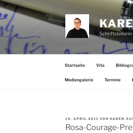
Zum
Inhalt
springen
KARE
Schriftstelleri
Startseite
Vita
Bibliogra
Mediengalerie
Termine
VERÖFFENTLICHT
19. APRIL 2011
VON
KAREN-SU
AM
Rosa-Courage-Prei