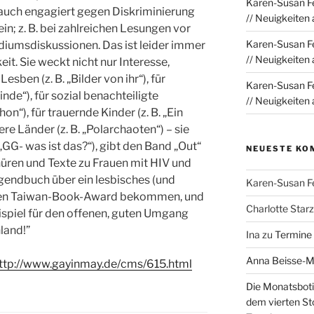
Karen-Susan Fe
t auch engagiert gegen Diskriminierung
// Neuigkeiten
ein; z. B. bei zahlreichen Lesungen vor
Karen-Susan Fe
diumsdiskussionen. Das ist leider immer
// Neuigkeiten
it. Sie weckt nicht nur Interesse,
sben (z. B. „Bilder von ihr“), für
Karen-Susan Fe
finde“), für sozial benachteiligte
// Neuigkeiten
on“), für trauernde Kinder (z. B. „Ein
 Länder (z. B. „Polarchaoten“) – sie
„GG- was ist das?“), gibt den Band „Out“
NEUESTE KO
üren und Texte zu Frauen mit HIV und
ugendbuch über ein lesbisches (und
Karen-Susan F
e den Taiwan-Book-Award bekommen, und
Charlotte Sta
ispiel für den offenen, guten Umgang
land!”
Ina
zu
Termine
Anna Beisse-
ttp://www.gayinmay.de/cms/615.html
Die Monatsboti
dem vierten St