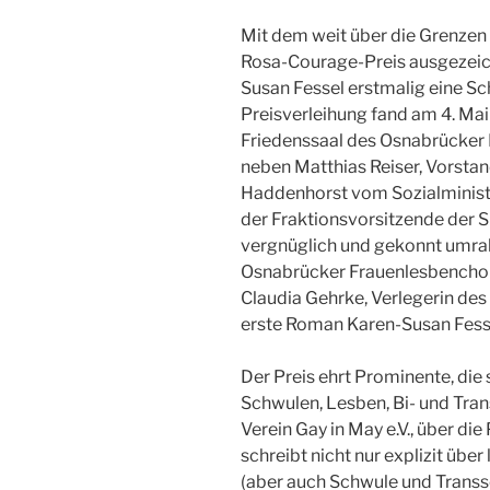
Mit dem weit über die Grenze
Rosa-Courage-Preis ausgezeic
Susan Fessel erstmalig eine Schr
Preisverleihung fand am 4. Mai 
Friedenssaal des Osnabrücker
neben Matthias Reiser, Vorstan
Haddenhorst vom Sozialminist
der Fraktionsvorsitzende der 
vergnüglich und gekonnt umra
Osnabrücker Frauenlesbenchor 
Claudia Gehrke, Verlegerin de
erste Roman Karen-Susan Fesse
Der Preis ehrt Prominente, die 
Schwulen, Lesben, Bi- und Trans
Verein Gay in May e.V., über di
schreibt nicht nur explizit üb
(aber auch Schwule und Transsex