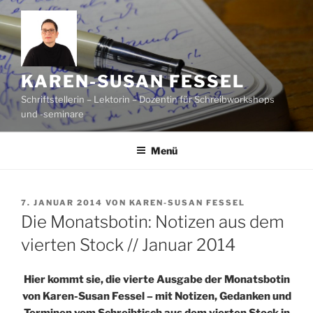
Zum
Inhalt
springen
KAREN-SUSAN FESSEL
Schriftstellerin – Lektorin – Dozentin für Schreibworkshops
und -seminare
Menü
VERÖFFENTLICHT
7. JANUAR 2014
VON
KAREN-SUSAN FESSEL
AM
Die Monatsbotin: Notizen aus dem
vierten Stock // Januar 2014
Hier kommt sie, die vierte Ausgabe der Monatsbotin
von Karen-Susan Fessel – mit Notizen, Gedanken und