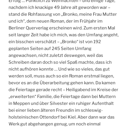
Erfolg … Pünktlich zu Weihnachten – und einige Tage,
nachdem ich knackige 49 Jahre alt geworden war –
stand die Rohfassung von „Bronko, meine Frau Mutter
und ich“, dem neuen Roman, der im Frühjahr im
Berliner Querverlag erscheinen wird. Zum ersten Mal
seit langer Zeit habe ich mich, was den Umfang angeht,
ein bisschen verschätzt – „Bronko“ ist von 192
geplanten Seiten auf 245 Seiten Umfang
angewachsen, nicht zuletzt deswegen, weil das
Schreiben daran doch so viel Spaß machte, dass ich
nicht aufhören konnte … Und wie so vieles, das gut
werden soll, muss auch so ein Roman erstmal liegen,
bevor es an die Überarbeitung gehen kann. Da kamen
die Feiertage gerade recht – Heiligabend im Kreise der
„erweiterten“ Familie, die Feiertage dann bei Muttern
in Meppen und über Silvester ein ruhiger Aufenthalt
bei einer lieben älteren Freundin im schleswig-
holsteinischen Ottendorf bei Kiel. Aber dann war das
Werk gut abgehangen genug, um noch einmal