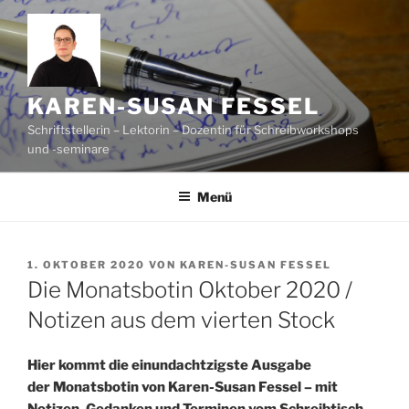
Zum
Inhalt
springen
KAREN-SUSAN FESSEL
Schriftstellerin – Lektorin – Dozentin für Schreibworkshops
und -seminare
Menü
VERÖFFENTLICHT
1. OKTOBER 2020
VON
KAREN-SUSAN FESSEL
AM
Die Monatsbotin Oktober 2020 /
Notizen aus dem vierten Stock
Hier kommt die einundachtzigste Ausgabe
der Monatsbotin von Karen-Susan Fessel – mit