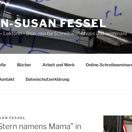
N-SUSAN FESSEL
n – Lektorin – Dozentin für Schreibworkshops und -seminare
fie
Bücher
Arbeit und Werk
Online-Schreibseminar
Kontakt
Datenschutzerklärung
SAN FESSEL
 Stern namens Mama” in