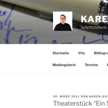
Zum
Inhalt
springen
KARE
Schriftstelleri
Startseite
Vita
Bibliogra
Mediengalerie
Termine
VERÖFFENTLICHT
30. MÄRZ 2011
VON
KAREN-SU
AM
Theaterstück “Ein