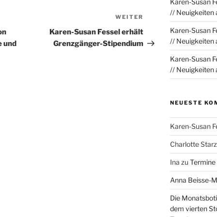
Karen-Susan Fe
// Neuigkeiten
WEITER
Nächster
Beitrag
Karen-Susan Fe
on
Karen-Susan Fessel erhält
// Neuigkeiten
e und
Grenzgänger-Stipendium
Karen-Susan Fe
// Neuigkeiten
NEUESTE KO
Karen-Susan F
Charlotte Sta
Ina
zu
Termine
Anna Beisse-
Die Monatsboti
dem vierten St