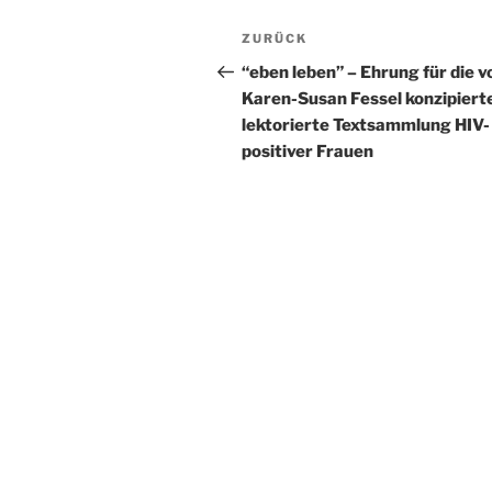
Beitragsnavigation
Vorheriger
ZURÜCK
Beitrag
“eben leben” – Ehrung für die v
Karen-Susan Fessel konzipiert
lektorierte Textsammlung HIV-
positiver Frauen