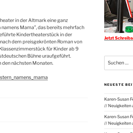
heater in der Altmark eine ganz
rn namens Mama”, das bereits mehrfach
führte Kindertheaterstück in der
Jetzt Schreib
s nach dem preisgekrönten Roman von
 Klassenzimmerstück für Kinder ab 9
ostdeutschen Bühne uraufgeführt.
Suchen
n den nächsten Monaten.
nach:
in_stern_namens_mama
NEUESTE BE
Karen-Susan Fe
// Neuigkeiten
Karen-Susan Fe
// Neuigkeiten