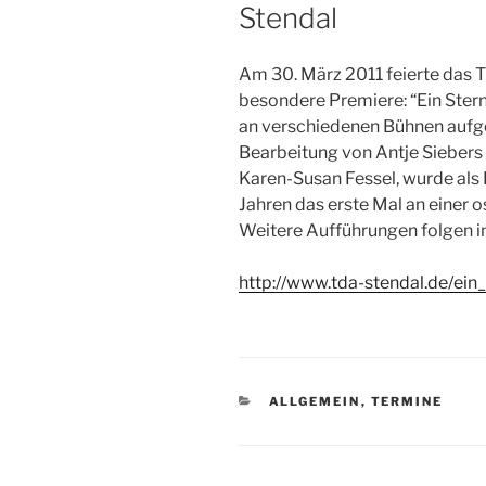
Stendal
Am 30. März 2011 feierte das T
besondere Premiere: “Ein Ste
an verschiedenen Bühnen aufge
Bearbeitung von Antje Sieber
Karen-Susan Fessel, wurde als
Jahren das erste Mal an einer 
Weitere Aufführungen folgen i
http://www.tda-stendal.de/e
KATEGORIEN
ALLGEMEIN
,
TERMINE