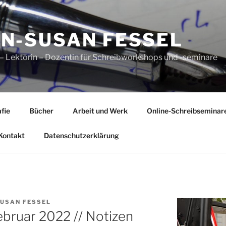
N-SUSAN FESSEL
n – Lektorin – Dozentin für Schreibworkshops und -seminare
fie
Bücher
Arbeit und Werk
Online-Schreibseminar
Kontakt
Datenschutzerklärung
USAN FESSEL
bruar 2022 // Notizen