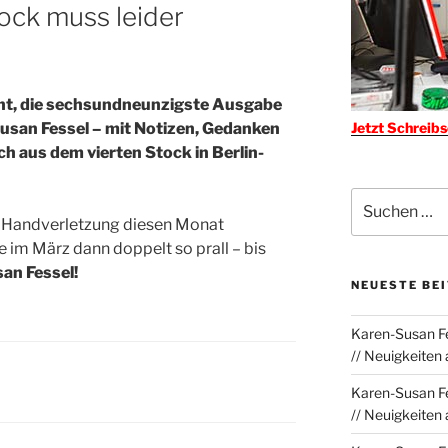
ock muss leider
cht, die sechsundneunzigste Ausgabe
Jetzt Schreib
usan Fessel – mit Notizen, Gedanken
h aus dem vierten Stock in Berlin-
Suchen
nach:
r Handverletzung diesen Monat
e im März dann doppelt so prall – bis
an Fessel!
NEUESTE BE
Karen-Susan Fe
// Neuigkeiten
Karen-Susan Fe
// Neuigkeiten