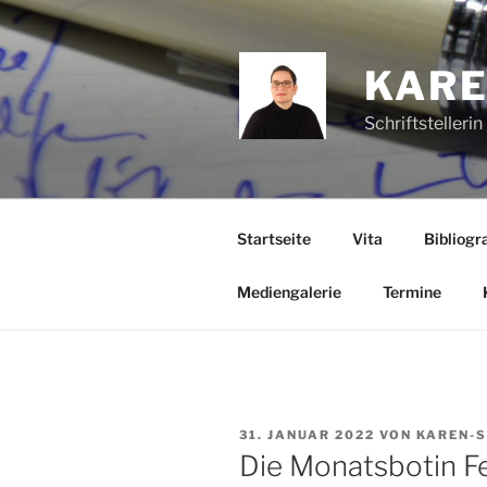
Zum
Inhalt
springen
KARE
Schriftstelleri
Startseite
Vita
Bibliogra
Mediengalerie
Termine
VERÖFFENTLICHT
31. JANUAR 2022
VON
KAREN-S
AM
Die Monatsbotin Fe