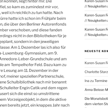
 können, liegt hinter mir. Die
Karen-Susan Fe
// Neuigkeiten
el, so kam es zumindest mir vor,
 weil ich reichlich zu tun hatte. Nach
Karen-Susan Fe
rre hatte ich schon im Frühjahr beim
// Neuigkeiten
, die über den Berliner Autorenfonds
Karen-Susan Fe
mber verschoben, und diese fanden
// Neuigkeiten
erdings nicht in den Bibliotheken für je
geplant, sondern in den jeweiligen
Klasse: Am 1. Dezember las ich also für
NEUESTE KO
sa-Luxemburg-Gymnasium, am 9.
r Annedore-Leber-Grundschule und am
Karen-Susan F
le am Tempelhofer Feld. Dazu kam zu
re Lesung am 11. Dezember in der
Charlotte Sta
f, meiner speziellen Partnerschule,
Ina
zu
Termine
fene Schulbibliothek nach mir benannt
Schulleiter Engin Catik und dem regen
Anna Beisse-
sert sich die einst so umstrittene
Die Monatsboti
em Vorzeigeobjekt, in dem die aktive
dem vierten St
nen bereits jetzt, ein knappes Jahr nach