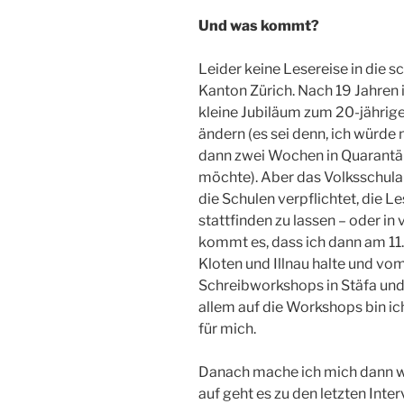
Und was kommt?
Leider keine Lesereise in die 
Kanton Zürich. Nach 19 Jahren 
kleine Jubiläum zum 20-jährigen
ändern (es sei denn, ich würd
dann zwei Wochen in Quarantäne
möchte). Aber das Volksschula
die Schulen verpflichtet, die 
stattfinden zu lassen – oder in
kommt es, dass ich dann am 11.
Kloten und Illnau halte und vom
Schreibworkshops in Stäfa und D
allem auf die Workshops bin ic
für mich.
Danach mache ich mich dann w
auf geht es zu den letzten Int