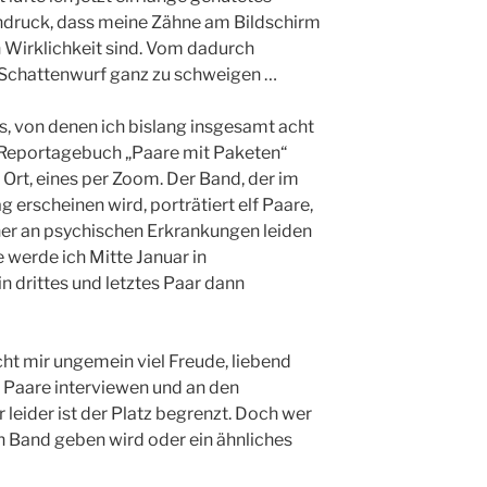
ndruck, dass meine Zähne am Bildschirm
in Wirklichkeit sind. Vom dadurch
 Schattenwurf ganz zu schweigen …
ws, von denen ich bislang insgesamt acht
s Reportagebuch „Paare mit Paketen“
 Ort, eines per Zoom. Der Band, der im
g erscheinen wird, porträtiert elf Paare,
ner an psychischen Erkrankungen leiden
 werde ich Mitte Januar in
n drittes und letztes Paar dann
ht mir ungemein viel Freude, liebend
e Paare interviewen und an den
r leider ist der Platz begrenzt. Doch wer
en Band geben wird oder ein ähnliches