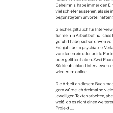
Geheimnis, habe immer den Ei
viel schiefer aussehen, als sie 
begünstigtem unvorteilhaften
Gleiches gilt auch für Intervie
für mein in Arbeit befindliche
geführt habe, sieben davon vor
Frühjahr beim psychiatrie-Verla
von denen ein oder beide Part
oder gelitten haben. Zwei Paare
Süddeutschland interviewen, ei
wiederum online.
Die Arbeit an diesem Buch mac
gern würde ich dreimal so viel
jeweiligen Texten arbeiten, abe
weiß, ob es nicht einen weiter
Projekt ….