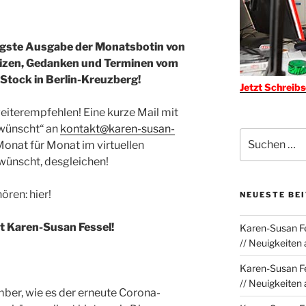
igste Ausgabe der Monatsbotin von
tizen, Gedanken und Terminen vom
 Stock in Berlin-Kreuzberg!
Jetzt Schreib
weiterempfehlen! Eine kurze Mail mit
wünscht“ an
kontakt@karen-susan-
Suchen
Monat für Monat im virtuellen
nach:
wünscht, desgleichen!
ören: hier!
NEUESTE BE
t Karen-Susan Fessel!
Karen-Susan Fe
// Neuigkeiten
Karen-Susan Fe
// Neuigkeiten
mber, wie es der erneute Corona-