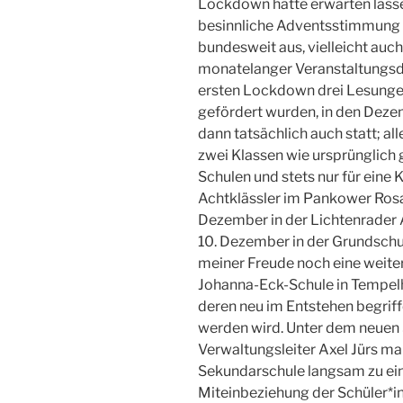
Lockdown hätte erwarten lassen
besinnliche Adventsstimmung fi
bundesweit aus, vielleicht auch,
monatelanger Veranstaltungsdü
ersten Lockdown drei Lesungen
gefördert wurden, in den Deze
dann tatsächlich auch statt; all
zwei Klassen wie ursprünglich 
Schulen und stets nur für eine 
Achtklässler im Pankower Ro
Dezember in der Lichtenrade
10. Dezember in der Grundschu
meiner Freude noch eine weite
Johanna-Eck-Schule in Tempelho
deren neu im Entstehen begrif
werden wird. Unter dem neuen 
Verwaltungsleiter Axel Jürs mau
Sekundarschule langsam zu ein
Miteinbeziehung der Schüler*in