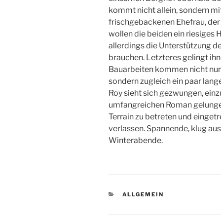
kommt nicht allein, sondern mi
frischgebackenen Ehefrau, de
wollen die beiden ein riesiges H
allerdings die Unterstützung 
brauchen. Letzteres gelingt ih
Bauarbeiten kommen nicht nur e
sondern zugleich ein paar lang
Roy sieht sich gezwungen, ein
umfangreichen Roman gelungen
Terrain zu betreten und einget
verlassen. Spannende, klug aus
Winterabende.
KATEGORIEN
ALLGEMEIN