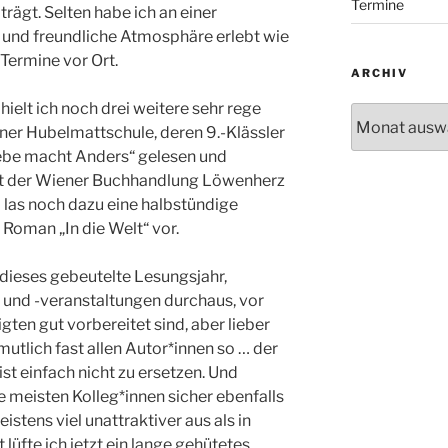
Termine
rägt. Selten habe ich an einer
 und freundliche Atmosphäre erlebt wie
 Termine vor Ort.
ARCHIV
ielt ich noch drei weitere sehr rege
Archiv
ner Hubelmattschule, deren 9.-Klässler
ebe macht Anders“ gelesen und
mit der Wiener Buchhandlung Löwenherz
 las noch dazu eine halbstündige
Roman „In die Welt“ vor.
r dieses gebeutelte Lesungsjahr,
 und -veranstaltungen durchaus, vor
igten gut vorbereitet sind, aber lieber
rmutlich fast allen Autor*innen so … der
st einfach nicht zu ersetzen. Und
 meisten Kolleg*innen sicher ebenfalls
istens viel unattraktiver aus als in
t lüfte ich jetzt ein lange gehütetes