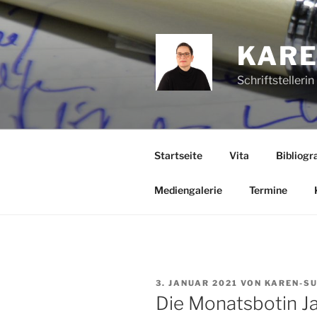
Zum
Inhalt
springen
KARE
Schriftstelleri
Startseite
Vita
Bibliogra
Mediengalerie
Termine
VERÖFFENTLICHT
3. JANUAR 2021
VON
KAREN-SU
AM
Die Monatsbotin Ja