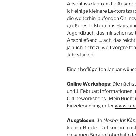
Anschluss dann an die Ausarbe
ich einige kleinere Lektoratsar
die weiterhin laufenden Onlin
größeres Lektorat ins Haus, un
Jugendbuch, das mir schon sei
Anschließend … ach, das reicht 
ja auch nicht zu weit vorgreif
Jahr starten!
Einen beflügelten Januar wüns
Online Workshops:
Die nächst
und 1. Februar; Informationen
Onlineworkshops „Mein Buch“ u
Einzelcoaching unter
www.kare
Ausgelesen
:
Jo Nesbø: Ihr Köni
kleiner Bruder Carl kommt nac
einsamen Berghof oberhalb des