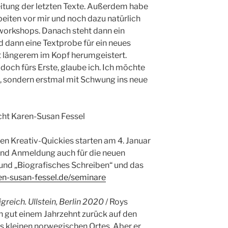
itung der letzten Texte. Außerdem habe
beiten vor mir und noch dazu natürlich
eworkshops. Danach steht dann ein
d dann eine Textprobe für ein neues
t längerem im Kopf herumgeistert.
doch fürs Erste, glaube ich. Ich möchte
en, sondern erstmal mit Schwung ins neue
cht Karen-Susan Fessel
en Kreativ-Quickies starten am 4. Januar
 und Anmeldung auch für die neuen
nd „Biografisches Schreiben“ und das
n-susan-fessel.de/seminare
greich. Ullstein, Berlin 2020
/ Roys
h gut einem Jahrzehnt zurück auf den
 kleinen norwegischen Ortes. Aber er