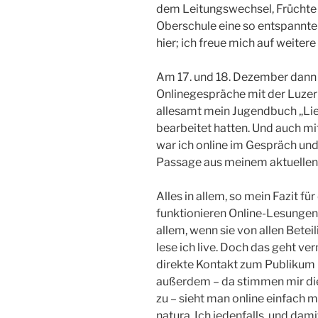
dem Leitungswechsel, Früchte t
Oberschule eine so entspannte
hier; ich freue mich auf weitere
Am 17. und 18. Dezember dann h
Onlinegespräche mit der Luzer
allesamt mein Jugendbuch „Li
bearbeitet hatten. Und auch 
war ich online im Gespräch und
Passage aus meinem aktuellen 
Alles in allem, so mein Fazit fü
funktionieren Online-Lesungen
allem, wenn sie von allen Beteil
lese ich live. Doch das geht ve
direkte Kontakt zum Publikum i
außerdem – da stimmen mir die
zu – sieht man online einfach me
natura. Ich jedenfalls, und dami