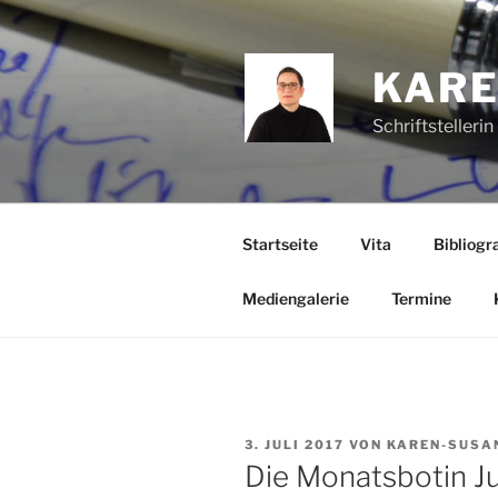
Zum
Inhalt
springen
KARE
Schriftstelleri
Startseite
Vita
Bibliogra
Mediengalerie
Termine
VERÖFFENTLICHT
3. JULI 2017
VON
KAREN-SUSA
AM
Die Monatsbotin Ju