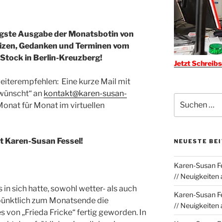
igste Ausgabe der Monatsbotin von
tizen, Gedanken und Terminen vom
 Stock in Berlin-Kreuzberg!
Jetzt Schreib
weiterempfehlen: Eine kurze Mail mit
wünscht“ an
kontakt@karen-susan-
Suchen
Monat für Monat im virtuellen
nach:
t Karen-Susan Fessel!
NEUESTE BE
Karen-Susan Fe
// Neuigkeiten
 in sich hatte, sowohl wetter- als auch
Karen-Susan Fe
 pünktlich zum Monatsende die
// Neuigkeiten
von „Frieda Fricke“ fertig geworden. In