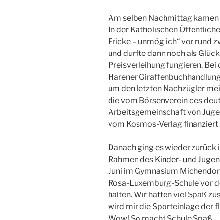
Am selben Nachmittag kamen d
In der Katholischen Öffentliche
Fricke – unmöglich“ vor rund 
und durfte dann noch als Glück
Preisverleihung fungieren. Bei 
Harener Giraffenbuchhandlung 
um den letzten Nachzügler mei
die vom Börsenverein des deu
Arbeitsgemeinschaft von Juge
vom Kosmos-Verlag finanziert
Danach ging es wieder zurück i
Rahmen des
Kinder- und Jug
Juni im Gymnasium Michendorf 
Rosa-Luxemburg-Schule vor den
halten. Wir hatten viel Spaß z
wird mir die Sporteinlage der f
Wow! So macht Schule Spaß …