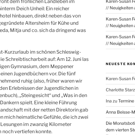
 droht dem fröhlichen Landleben im
Karen-Susan Fe
// Neuigkeiten
interm Deich Unheil: Ein reicher
hotel hinbauen, direkt neben das von
Karen-Susan Fe
gegründete Altersheim für Kühe und
// Neuigkeiten
ieda, Mitja und co. sich da dringend was
Karen-Susan Fe
// Neuigkeiten
st-Kurzurlaub im schönen Schleswig-
e Schreibtischarbeit auf: Am 12. Juni las
NEUESTE KO
aligen Gymnasium, dem Meppener
inen Jugendbüchern vor. Die fünf
Karen-Susan F
ehmend ruhig (also, früher waren wir
) den Erlebnissen der Jugendlichen in
Charlotte Sta
enbuch), „Steingesicht“ und „Was in den
Ina
zu
Termine
 Dankern spielt. Eine kleine Führung
andschaft mit der netten Direktorin gab
Anna Beisse-
 mich heimatliche Gefühle, die ich zwei
Die Monatsboti
n Lesungen im zwanzig Kilometer
dem vierten St
 noch vertiefen konnte.