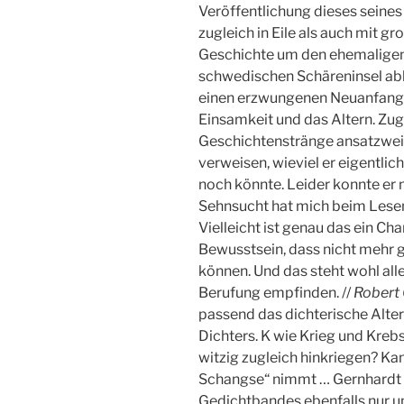
Veröffentlichung dieses seines
zugleich in Eile als auch mit g
Geschichte um den ehemaligen 
schwedischen Schäreninsel abb
einen erzwungenen Neuanfang ge
Einsamkeit und das Altern. Zug
Geschichtenstränge ansatzweis
verweisen, wieviel er eigentlic
noch könnte. Leider konnte er 
Sehnsucht hat mich beim Lesen
Vielleicht ist genau das ein Ch
Bewusstsein, dass nicht mehr ge
können. Und das steht wohl alle
Berufung empfinden. //
Robert 
passend das dichterische Alte
Dichters. K wie Krieg und Kreb
witzig zugleich hinkriegen? Ka
Schangse“ nimmt … Gernhardt h
Gedichtbandes ebenfalls nur u