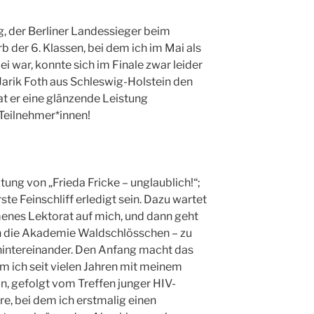
ng, der Berliner Landessieger beim
 der 6. Klassen, bei dem ich im Mai als
i war, konnte sich im Finale zwar leider
Jarik Foth aus Schleswig-Holstein den
at er eine glänzende Leistung
e Teilnehmer*innen!
tung von „Frieda Fricke – unglaublich!“;
ste Feinschliff erledigt sein. Dazu wartet
enes Lektorat auf mich, und dann geht
 in die Akademie Waldschlösschen – zu
hintereinander. Den Anfang macht das
m ich seit vielen Jahren mit meinem
n, gefolgt vom Treffen junger HIV-
re, bei dem ich erstmalig einen