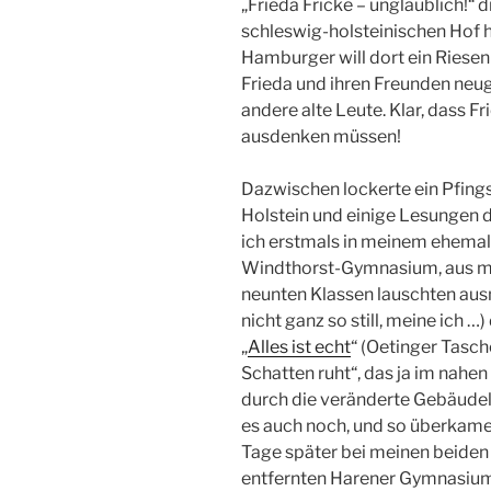
„Frieda Fricke – unglaublich!“
schleswig-holsteinischen Hof h
Hamburger will dort ein Riesen
Frieda und ihren Freunden neu
andere alte Leute. Klar, dass Fr
ausdenken müssen!
Dazwischen lockerte ein Pfing
Holstein und einige Lesungen di
ich erstmals in meinem ehem
Windthorst-Gymnasium, aus me
neunten Klassen lauschten ausn
nicht ganz so still, meine ich …
„
Alles ist echt
“ (Oetinger Tasch
Schatten ruht“, das ja im nahen
durch die veränderte Gebäudel
es auch noch, und so überkamen
Tage später bei meinen beide
entfernten Harener Gymnasium