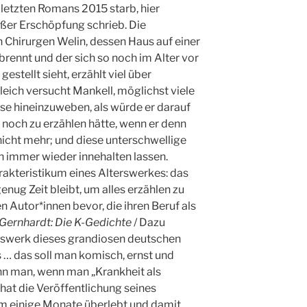
 letzten Romans 2015 starb, hier
roßer Erschöpfung schrieb. Die
Chirurgen Welin, dessen Haus auf einer
rennt und der sich so noch im Alter vor
stellt sieht, erzählt viel über
leich versucht Mankell, möglichst viele
e hineinzuweben, als würde er darauf
h noch zu erzählen hätte, wenn er denn
nicht mehr; und diese unterschwellige
 immer wieder innehalten lassen.
arakteristikum eines Alterswerkes: das
nug Zeit bleibt, um alles erzählen zu
n Autor*innen bevor, die ihren Beruf als
Gernhardt: Die K-Gedichte
/ Dazu
rswerk dieses grandiosen deutschen
s … das soll man komisch, ernst und
nn man, wenn man „Krankheit als
at die Veröffentlichung seines
m einige Monate überlebt und damit