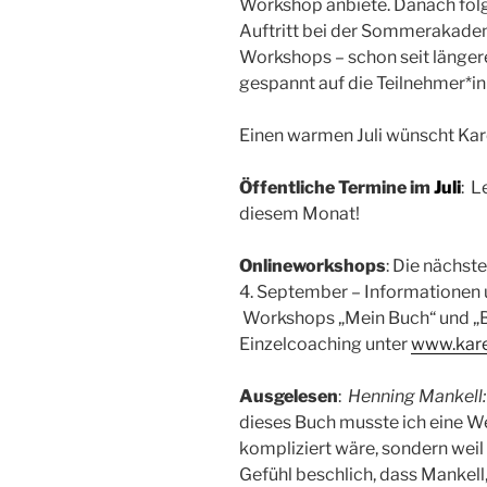
Workshop anbiete. Danach fol
Auftritt bei der Sommerakadem
Workshops – schon seit längere
gespannt auf die Teilnehmer*in
Einen warmen Juli wünscht Kar
Öffentliche Termine im
Juli
: L
diesem Monat!
Onlineworkshops
: Die nächste
4. September – Informationen 
Workshops „Mein Buch“ und „B
Einzelcoaching unter
www.kare
Ausgelesen
:
Henning Mankell
dieses Buch musste ich eine We
kompliziert wäre, sondern wei
Gefühl beschlich, dass Mankel