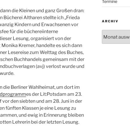
Termine
ann die Kleinen und ganz Großen dran:
n Bücherei Altharen stellte ich „Frieda
ARCHIV
zwanzig Kindern und Erwachsenen vor
sfee für die büchereiinterne
Archiv
dieser Lesung, organisiert von der
Monika Kremer, handelte es sich dann
ner Lesereise zum Welttag des Buches,
tschen Buchhandels gemeinsam mit der
ndbuchverlagen (avj) verlost wurde und
 wurde.
n die Berliner Wahlheimat, um dort im
endprogramm
es der Lit:Potsdam am 23.
vor den siebten und am 28. Juni in der
 fünften Klassen je eine Lesung zu
usammen, und ewig in Erinnerung bleiben
lotten Lehrerin bei der letzten Lesung.