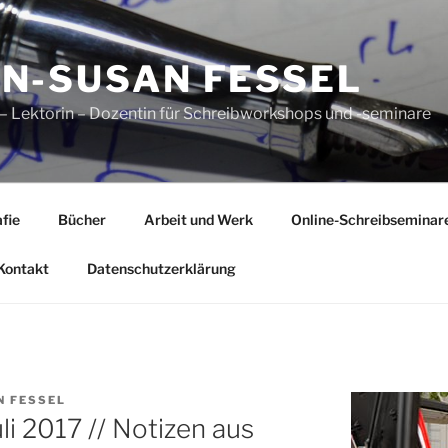
N-SUSAN FESSEL
n – Lektorin – Dozentin für Schreibworkshops und -seminare
fie
Bücher
Arbeit und Werk
Online-Schreibseminar
Kontakt
Datenschutzerklärung
N FESSEL
li 2017 // Notizen aus