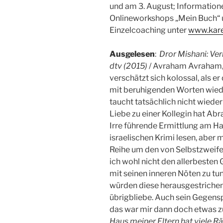
und am 3. August; Information
Onlineworkshops „Mein Buch“ u
Einzelcoaching unter
www.kare
Ausgelesen
:
Dror Mishani: Ver
dtv (2015)
/ Avraham Avraham, 
verschätzt sich kolossal, als e
mit beruhigenden Worten wiede
taucht tatsächlich nicht wiede
Liebe zu einer Kollegin hat Ab
Irre führende Ermittlung am Ha
israelischen Krimi lesen, aber 
Reihe um den von Selbstzweife
ich wohl nicht den allerbesten G
mit seinen inneren Nöten zu tu
würden diese herausgestrichen
übrigbliebe. Auch sein Gegensp
das war mir dann doch etwas zu
Haus meiner Eltern hat viele 