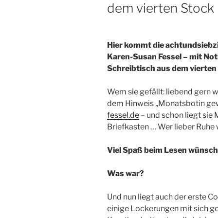
dem vierten Stock
Hier kommt die achtundsiebz
Karen-Susan Fessel – mit No
Schreibtisch aus dem vierten
Wem sie gefällt: liebend gern 
dem Hinweis „Monatsbotin ge
fessel.de
– und schon liegt sie 
Briefkasten … Wer lieber Ruhe 
Viel Spaß beim Lesen wünsch
Was war?
Und nun liegt auch der erste Cor
einige Lockerungen mit sich ge