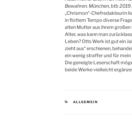
Bewahren. München, btb 2019 
„Chrismon“-Chefredakteurin lie
in flottem Tempo diverse Frag
alten Mutter aus ihrem großen 
Alter, was kann man zurücklass
Leben? Otts Werk ist gut ein 
zieht aus“ erschienen, behande
ein wenig straffer und für mein
Die geneigte Leserschaft möge
beide Werke vielleicht ergänz
KATEGORIEN
ALLGEMEIN