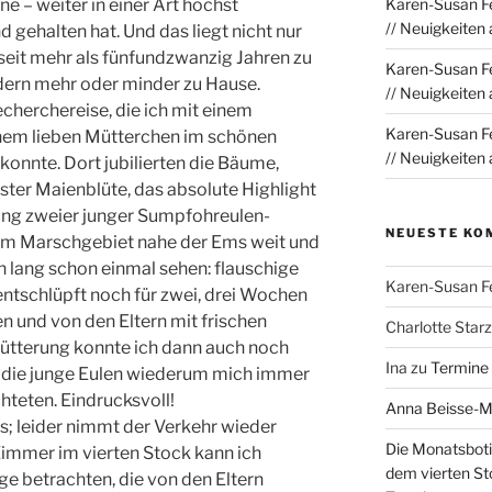
ne – weiter in einer Art höchst
Karen-Susan Fe
// Neuigkeiten
gehalten hat. Und das liegt nicht nur
 seit mehr als fünfundzwanzig Jahren zu
Karen-Susan Fe
dern mehr oder minder zu Hause.
// Neuigkeiten
cherchereise, die ich mit einem
Karen-Susan Fe
nem lieben Mütterchen im schönen
// Neuigkeiten
onnte. Dort jubilierten die Bäume,
ter Maienblüte, das absolute Highlight
ung zweier junger Sumpfohreulen-
NEUESTE KO
e im Marschgebiet nahe der Ems weit und
n lang schon einmal sehen: flauschige
Karen-Susan F
ntschlüpft noch für zwei, drei Wochen
 und von den Eltern mit frischen
Charlotte Sta
ütterung konnte ich dann auch noch
Ina
zu
Termine
die junge Eulen wiederum mich immer
teten. Eindrucksvoll!
Anna Beisse-
es; leider nimmt der Verkehr wieder
Die Monatsboti
Zimmer im vierten Stock kann ich
dem vierten St
ge betrachten, die von den Eltern