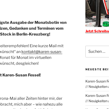
igste Ausgabe der Monatsbotin von
tizen, Gedanken und Terminen vom
Jetzt Schreib
 Stock in Berlin-Kreuzberg!
weiterempfehlen! Eine kurze Mail mit
Suchen
wünscht“ an
kontakt@karen-susan-
nach:
Monat für Monat im virtuellen
wünscht, desgleichen!
NEUESTE BE
t Karen-Susan Fessel!
Karen-Susan Fe
// Neuigkeiten
Karen-Susan Fe
ona-Mai aller Zeiten hinter mir, der
// Neuigkeiten
bracht, mich aber – wie nahezu alle