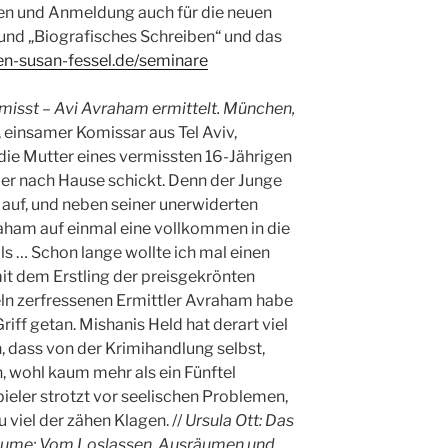
en und Anmeldung auch für die neuen
nd „Biografisches Schreiben“ und das
n-susan-fessel.de/seminare
misst – Avi Avraham ermittelt. München,
einsamer Komissar aus Tel Aviv,
r die Mutter eines vermissten 16-Jährigen
r nach Hause schickt. Denn der Junge
r auf, und neben seiner unerwiderten
raham auf einmal eine vollkommen in die
ls … Schon lange wollte ich mal einen
mit dem Erstling der preisgekrönten
ln zerfressenen Ermittler Avraham habe
riff getan. Mishanis Held hat derart viel
n, dass von der Krimihandlung selbst,
, wohl kaum mehr als ein Fünftel
ieler strotzt vor seelischen Problemen,
 viel der zähen Klagen. //
Ursula Ott: Das
Räume: Vom Loslassen, Ausräumen und