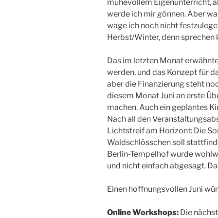
mühevollem Eigenunterricht, a
werde ich mir gönnen. Aber wan
wage ich noch nicht festzulege
Herbst/Winter, denn sprechen k
Das im letzten Monat erwähnte
werden, und das Konzept für d
aber die Finanzierung steht no
diesem Monat Juni an erste Ü
machen. Auch ein geplantes Ki
Nach all den Veranstaltungsabs
Lichtstreif am Horizont: Die 
Waldschlösschen soll stattfind
Berlin-Tempelhof wurde wohlw
und nicht einfach abgesagt. Da
Einen hoffnungsvollen Juni wü
Online Workshops:
Die nächst