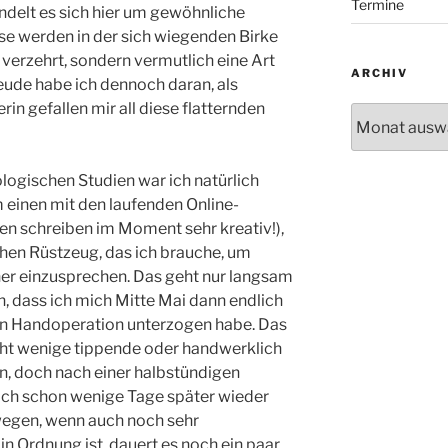
Termine
andelt es sich hier um gewöhnliche
se werden in der sich wiegenden Birke
verzehrt, sondern vermutlich eine Art
ARCHIV
reude habe ich dennoch daran, als
n gefallen mir all diese flatternden
Archiv
ogischen Studien war ich natürlich
m einen mit den laufenden Online-
n schreiben im Moment sehr kreativ!),
en Rüstzeug, das ich brauche, um
er einzusprechen. Das geht nur langsam
n, dass ich mich Mitte Mai dann endlich
en Handoperation unterzogen habe. Das
cht wenige tippende oder handwerklich
n, doch nach einer halbstündigen
ich schon wenige Tage später wieder
ewegen, wenn auch noch sehr
 in Ordnung ist, dauert es noch ein paar