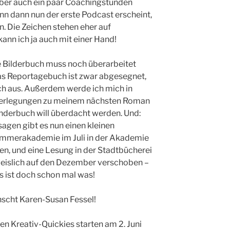
ber auch ein paar Coachingstunden
n dann nun der erste Podcast erscheint,
n. Die Zeichen stehen eher auf
ann ich ja auch mit einer Hand!
 Bilderbuch muss noch überarbeitet
as Reportagebuch ist zwar abgesegnet,
ch aus. Außerdem werde ich mich in
berlegungen zu meinem nächsten Roman
nderbuch will überdacht werden. Und:
agen gibt es nun einen kleinen
Sommerakademie im Juli in der Akademie
en, und eine Lesung in der Stadtbücherei
eislich auf den Dezember verschoben –
s ist doch schon mal was!
nscht Karen-Susan Fessel!
en Kreativ-Quickies starten am 2. Juni