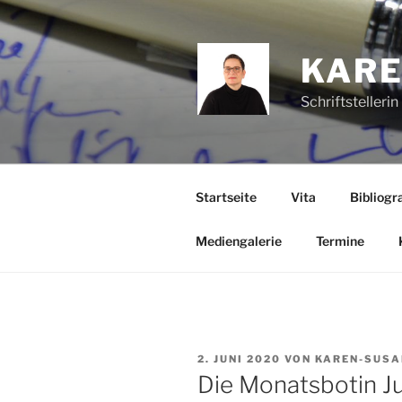
Zum
Inhalt
springen
KARE
Schriftstelleri
Startseite
Vita
Bibliogra
Mediengalerie
Termine
VERÖFFENTLICHT
2. JUNI 2020
VON
KAREN-SUSA
AM
Die Monatsbotin Ju