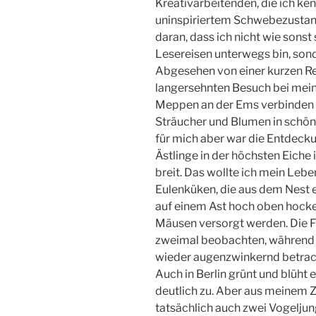
Kreativarbeitenden, die ich ken
uninspiriertem Schwebezustand 
daran, dass ich nicht wie sonst
Lesereisen unterwegs bin, son
Abgesehen von einer kurzen Re
langersehnten Besuch bei mei
Meppen an der Ems verbinden k
Sträucher und Blumen in schöns
für mich aber war die Entdeck
Ästlinge in der höchsten Eich
breit. Das wollte ich mein Lebe
Eulenküken, die aus dem Nest e
auf einem Ast hoch oben hocken
Mäusen versorgt werden. Die F
zweimal beobachten, während 
wieder augenzwinkernd betrach
Auch in Berlin grünt und blüht 
deutlich zu. Aber aus meinem 
tatsächlich auch zwei Vogeljun