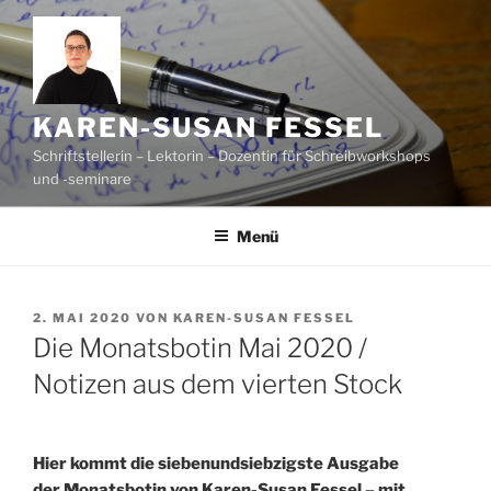
Zum
Inhalt
springen
KAREN-SUSAN FESSEL
Schriftstellerin – Lektorin – Dozentin für Schreibworkshops
und -seminare
Menü
VERÖFFENTLICHT
2. MAI 2020
VON
KAREN-SUSAN FESSEL
AM
Die Monatsbotin Mai 2020 /
Notizen aus dem vierten Stock
Hier kommt die siebenundsiebzigste Ausgabe
der Monatsbotin von Karen-Susan Fessel – mit