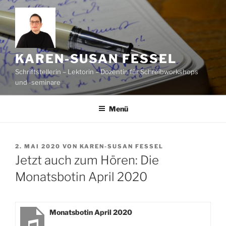
Zum
Inhalt
springen
KAREN-SUSAN FESSEL
Schriftstellerin – Lektorin – Dozentin für Schreibworkshops
und -seminare
Menü
VERÖFFENTLICHT
2. MAI 2020
VON
KAREN-SUSAN FESSEL
AM
Jetzt auch zum Hören: Die
Monatsbotin April 2020
Monatsbotin April 2020