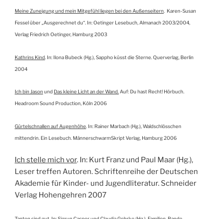
Meine Zuneigung und mein Mitgefühl liegen bei den Außenseitern
. Karen-Susan
Fessel über „Ausgerechnet du“. In: Oetinger Lesebuch, Almanach 2003/2004,
Verlag Friedrich Oetinger, Hamburg 2003
Kathrins Kind
. In: Ilona Bubeck (Hg.), Sappho küsst die Sterne. Querverlag, Berlin
2004
Ich bin Jason
und
Das kleine Licht an der Wand.
Auf: Du hast Recht! Hörbuch.
Headroom Sound Production, Köln 2006
Gürtelschnallen auf Augenhöhe
. In: Rainer Marbach (Hg.), Waldschlösschen
mittendrin. Ein Lesebuch. MännerschwarmSkript Verlag, Hamburg 2006
Ich stelle mich vor
. In: Kurt Franz und Paul Maar (Hg.),
Leser treffen Autoren. Schriftenreihe der Deutschen
Akademie für Kinder- und Jugendliteratur. Schneider
Verlag Hohengehren 2007
Tanten sind gut
. In: Sigrun Casper und Claudia Gehrke (Hg.), Familien-Bande.