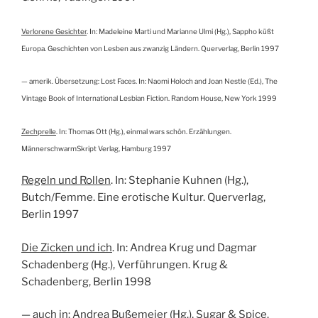
Verlorene Gesichter
. In: Madeleine Marti und Marianne Ulmi (Hg.), Sappho küßt
Europa. Geschichten von Lesben aus zwanzig Ländern. Querverlag, Berlin 1997
— amerik. Übersetzung: Lost Faces. In: Naomi Holoch and Joan Nestle (Ed.), The
Vintage Book of International Lesbian Fiction. Random House, New York 1999
Zechprelle
. In: Thomas Ott (Hg.), einmal wars schön. Erzählungen.
MännerschwarmSkript Verlag, Hamburg 1997
Regeln und Rollen
. In: Stephanie Kuhnen (Hg.),
Butch/Femme. Eine erotische Kultur. Querverlag,
Berlin 1997
Die Zicken und ich
. In: Andrea Krug und Dagmar
Schadenberg (Hg.), Verführungen. Krug &
Schadenberg, Berlin 1998
— auch in: Andrea Bußemeier (Hg.), Sugar & Spice.