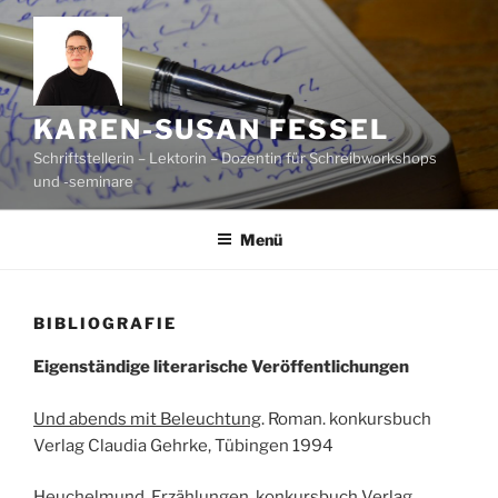
Zum
Inhalt
springen
KAREN-SUSAN FESSEL
Schriftstellerin – Lektorin – Dozentin für Schreibworkshops
und -seminare
Menü
BIBLIOGRAFIE
Eigenständige literarische Veröffentlichungen
Und abends mit Beleuchtung
. Roman. konkursbuch
Verlag Claudia Gehrke, Tübingen 1994
Heuchelmund.
Erzählungen. konkursbuch Verlag