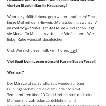
Gedanken und Terminen vom Schreibtisch aus dem
vierten Stock in Berlin-Kreuzberg!
Wem sie gefällt: liebend gern weiterempfehlen! Eine
kurze Mail mit dem Hinweis „Monatsbotin gewünscht“
an
kontakt@karen-susan-fessel.de
– und schon liegt
sie Monat für Monat im virtuellen Briefkasten … Wer
lieber Ruhe wünscht, desgleichen!
Und: Wer nicht lesen will, kann hören:
hier
!
Viel Spaß beim Lesen wünscht Karen-Susan Fessel!
Was war?
Der März zeigt sich endlich als wunderschöner
Frühlingsmonat und lockt am Ende noch mit
Temperaturen über 20 Grad. Und ich kann mich einen
Moment mal zufrieden zurücklehnen und