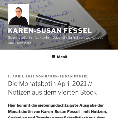
Zum
Inhalt
springen
KAREN-SUSAN FESSEL
Schriftstellerin – Lektorin – Dozentin für Schreibworkshops
und -seminare
Menü
VERÖFFENTLICHT
1. APRIL 2021
VON
KAREN-SUSAN FESSEL
AM
Die Monatsbotin April 2021 //
Notizen aus dem vierten Stock
Hier kommt die siebenundachtzigste Ausgabe der
Monatsbotin von Karen-Susan Fessel – mit Notizen,