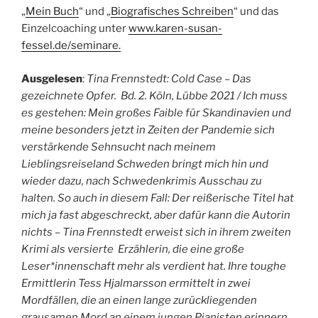
„
Mein Buch
“ und „
Biografisches Schreiben
“ und das
Einzelcoaching unter
www.karen-susan-
fessel.de/seminare.
Ausgelesen
:
Tina Frennstedt: Cold Case – Das
gezeichnete Opfer.
Bd. 2. Köln, Lübbe 2021 / Ich muss
es gestehen: Mein großes Faible für Skandinavien und
meine besonders jetzt in Zeiten der Pandemie sich
verstärkende Sehnsucht nach meinem
Lieblingsreiseland Schweden bringt mich hin und
wieder dazu, nach Schwedenkrimis Ausschau zu
halten. So auch in diesem Fall: Der reißerische Titel hat
mich ja fast abgeschreckt, aber dafür kann die Autorin
nichts – Tina Frennstedt erweist sich in ihrem zweiten
Krimi als versierte Erzählerin, die eine große
Leser*innenschaft mehr als verdient hat. Ihre toughe
Ermittlerin Tess Hjalmarsson ermittelt in zwei
Mordfällen, die an einen lange zurückliegenden
grausamen Mord an einem jungen Pianisten erinnern.