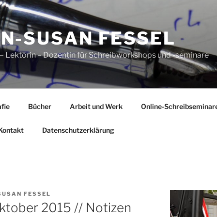
N-SUSAN FESSEL
n – Lektorin – Dozentin für Schreibworkshops und -seminare
fie
Bücher
Arbeit und Werk
Online-Schreibseminar
Kontakt
Datenschutzerklärung
SUSAN FESSEL
ktober 2015 // Notizen