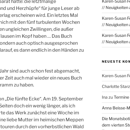
parat hatte: die letztmalige
Karen-Susan Fe
// Neuigkeiten
nd und Herzhüpfe“ für junge Leser ab
rlag erscheinen wird. Ein letztes Mal
Karen-Susan Fe
mich mit den fünf turbulenten Wochen
// Neuigkeiten
en ungleichen Zwillingen, die außer
Karen-Susan Fe
Flausen im Kopf haben … Das Buch
// Neuigkeiten
h, sondern auch optisch ausgesprochen
darauf, es dann endlich in den Händen zu
NEUESTE KO
Jahr sind auch schon fest abgemacht,
Karen-Susan F
rer Zeit auch mal wieder ein neues Buch
gramm zu haben.
Charlotte Sta
Ina
zu
Termine
n „Die fünfte Ecke“. Am 19. September
eiten doch ein wenig länger, als ich
Anna Beisse-
rte das Werk zunächst eine Woche im
Die Monatsboti
ine liebe Mutter im heimischen Meppen
dem vierten St
touren durch den vorherbstlichen Wald