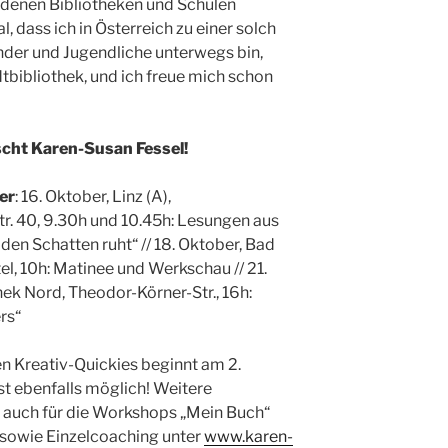
edenen Bibliotheken und Schulen
l, dass ich in Österreich zu einer solch
nder und Jugendliche unterwegs bin,
dtbibliothek, und ich freue mich schon
cht Karen-Susan Fessel!
er
: 16. Oktober, Linz (A),
r. 40, 9.30h und 10.45h: Lesungen aus
den Schatten ruht“ // 18. Oktober, Bad
el, 10h: Matinee und Werkschau // 21.
hek Nord, Theodor-Körner-Str., 16h:
rs“
en Kreativ-Quickies beginnt am 2.
ist ebenfalls möglich! Weitere
auch für die Workshops „Mein Buch“
 sowie Einzelcoaching unter
www.karen-