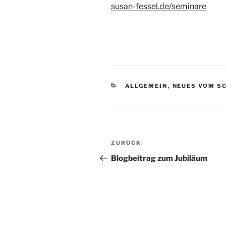
susan-fessel.de/seminare
KATEGORIEN
ALLGEMEIN
,
NEUES VOM S
Beitragsnavigation
Vorheriger
ZURÜCK
Beitrag
Blogbeitrag zum Jubiläum