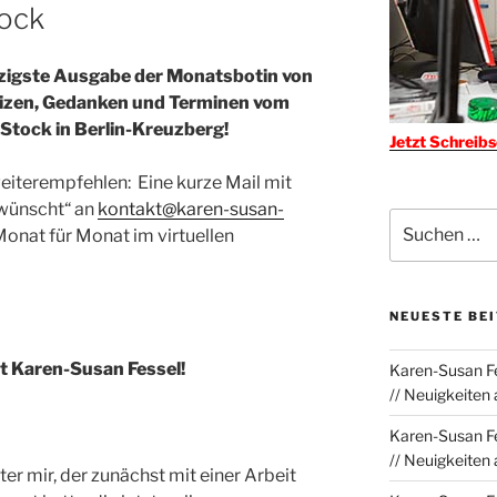
tock
zigste Ausgabe der Monatsbotin von
tizen, Gedanken und Terminen vom
 Stock in Berlin-Kreuzberg!
Jetzt Schreib
weiterempfehlen: Eine kurze Mail mit
wünscht“ an
kontakt@karen-susan-
Suchen
Monat für Monat im virtuellen
nach:
NEUESTE BE
t Karen-Susan Fessel!
Karen-Susan Fe
// Neuigkeiten
Karen-Susan Fe
// Neuigkeiten
ter mir, der zunächst mit einer Arbeit