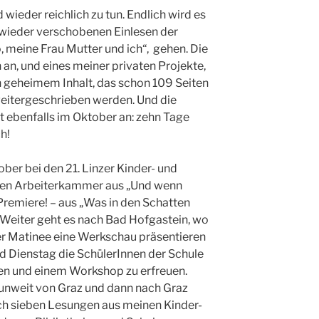
 wieder reichlich zu tun. Endlich wird es
wieder verschobenen Einlesen der
, meine Frau Mutter und ich“, gehen. Die
an, und eines meiner privaten Projekte,
 geheimem Inhalt, das schon 109 Seiten
 weitergeschrieben werden. Und die
t ebenfalls im Oktober an: zehn Tage
h!
ber bei den 21. Linzer Kinder- und
gen Arbeiterkammer aus „Und wenn
 Premiere! – aus „Was in den Schatten
. Weiter geht es nach Bad Hofgastein, wo
ner Matinee eine Werkschau präsentieren
 Dienstag die SchülerInnen der Schule
en und einem Workshop zu erfreuen.
 unweit von Graz und dann nach Graz
eich sieben Lesungen aus meinen Kinder-