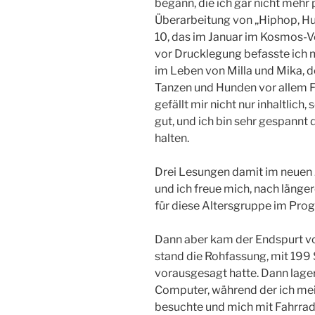
begann, die ich gar nicht mehr 
Überarbeitung von „Hiphop, Hu
10, das im Januar im Kosmos-Ve
vor Drucklegung befasste ich 
im Leben von Milla und Mika, d
Tanzen und Hunden vor allem 
gefällt mir nicht nur inhaltlic
gut, und ich bin sehr gespannt 
halten.
Drei Lesungen damit im neuen 
und ich freue mich, nach länge
für diese Altersgruppe im Pro
Dann aber kam der Endspurt vo
stand die Rohfassung, mit 199 S
vorausgesagt hatte. Dann lage
Computer, während der ich me
besuchte und mich mit Fahrrad