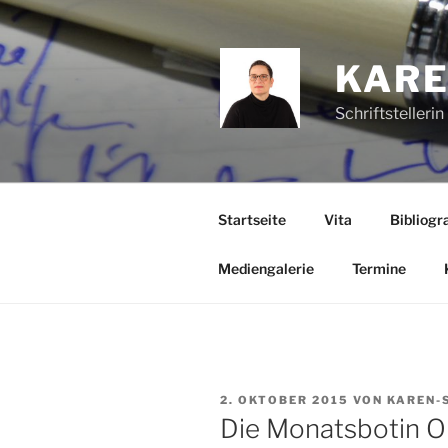
Zum
Inhalt
springen
KARE
Schriftstelleri
Startseite
Vita
Bibliogra
Mediengalerie
Termine
VERÖFFENTLICHT
2. OKTOBER 2015
VON
KAREN-
AM
Die Monatsbotin O