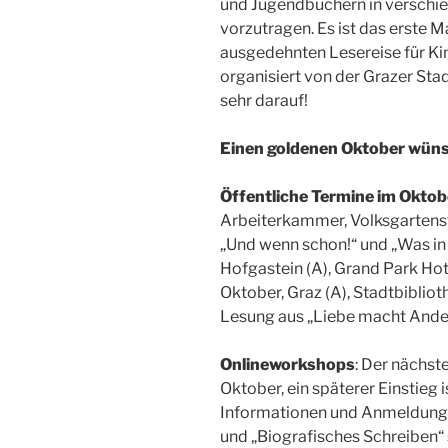
und Jugendbüchern in verschi
vorzutragen. Es ist das erste Ma
ausgedehnten Lesereise für Ki
organisiert von der Grazer Sta
sehr darauf!
Einen goldenen Oktober wüns
Öffentliche Termine im
Oktob
Arbeiterkammer, Volksgartenst
„Und wenn schon!“ und „Was in 
Hofgastein (A), Grand Park Hot
Oktober, Graz (A), Stadtbibliot
Lesung aus „Liebe macht Ande
Onlineworkshops
: Der nächst
Oktober, ein späterer Einstieg 
Informationen und Anmeldung 
und „Biografisches Schreiben“