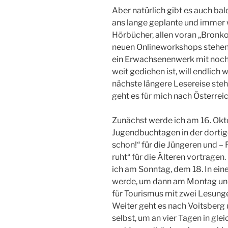
Aber natürlich gibt es auch bald
ans lange geplante und immer 
Hörbücher, allen voran „Bronko
neuen Onlineworkshops stehen 
ein Erwachsenenwerk mit noch
weit gediehen ist, will endlich
nächste längere Lesereise steh
geht es für mich nach Österreic
Zunächst werde ich am 16. Okto
Jugendbuchtagen in der dorti
schon!“ für die Jüngeren und –
ruht“ für die Älteren vortragen
ich am Sonntag, dem 18. In ei
werde, um dann am Montag und
für Tourismus mit zwei Lesung
Weiter geht es nach Voitsberg
selbst, um an vier Tagen in gl