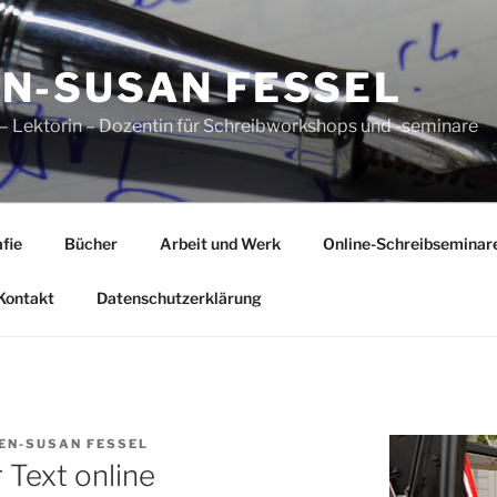
N-SUSAN FESSEL
n – Lektorin – Dozentin für Schreibworkshops und -seminare
fie
Bücher
Arbeit und Werk
Online-Schreibseminar
Kontakt
Datenschutzerklärung
EN-SUSAN FESSEL
 Text online