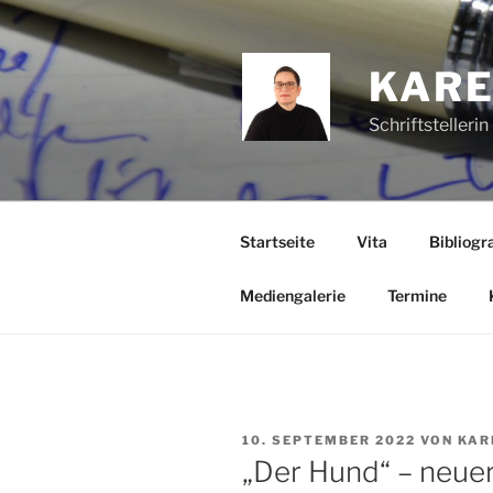
Zum
Inhalt
springen
KARE
Schriftstelleri
Startseite
Vita
Bibliogra
Mediengalerie
Termine
VERÖFFENTLICHT
10. SEPTEMBER 2022
VON
KAR
AM
„Der Hund“ – neuer