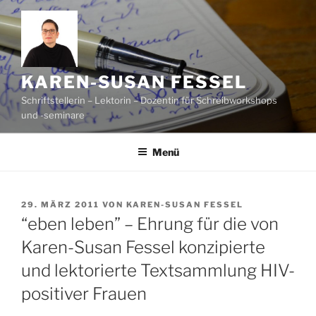
Zum
Inhalt
springen
KAREN-SUSAN FESSEL
Schriftstellerin – Lektorin – Dozentin für Schreibworkshops
und -seminare
Menü
VERÖFFENTLICHT
29. MÄRZ 2011
VON
KAREN-SUSAN FESSEL
AM
“eben leben” – Ehrung für die von
Karen-Susan Fessel konzipierte
und lektorierte Textsammlung HIV-
positiver Frauen