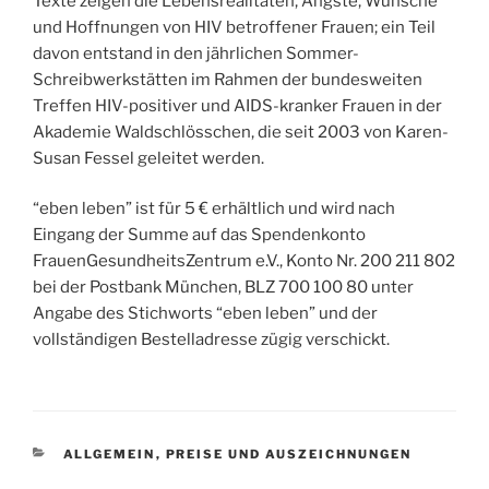
Texte zeigen die Lebensrealitäten, Ängste, Wünsche
und Hoffnungen von HIV betroffener Frauen; ein Teil
davon entstand in den jährlichen Sommer-
Schreibwerkstätten im Rahmen der bundesweiten
Treffen HIV-positiver und AIDS-kranker Frauen in der
Akademie Waldschlösschen, die seit 2003 von Karen-
Susan Fessel geleitet werden.
“eben leben” ist für 5 € erhältlich und wird nach
Eingang der Summe auf das Spendenkonto
FrauenGesundheitsZentrum e.V., Konto Nr. 200 211 802
bei der Postbank München, BLZ 700 100 80 unter
Angabe des Stichworts “eben leben” und der
vollständigen Bestelladresse zügig verschickt.
KATEGORIEN
ALLGEMEIN
,
PREISE UND AUSZEICHNUNGEN