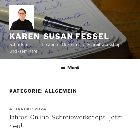
Zum
Inhalt
springen
KAREN-SUSAN FESSEL
Schriftstellerin – Lektorin – Dozentin für Schreibworkshops
und -seminare
Menü
KATEGORIE:
ALLGEMEIN
VERÖFFENTLICHT
4. JANUAR 2024
AM
Jahres-Online-Schreibworkshops- jetzt
neu!