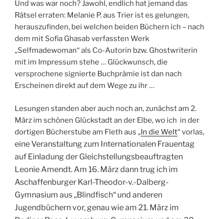
Und was war noch? Jawohl, endlich hat jemand das
Rätsel erraten: Melanie P. aus Trier ist es gelungen,
herauszufinden, bei welchen beiden Büchern ich – nach
dem mit Sofia Ghasab verfassten Werk
„Selfmadewoman“ als Co-Autorin bzw. Ghostwriterin
mit im Impressum stehe … Glückwunsch, die
versprochene signierte Buchprämie ist dan nach
Erscheinen direkt auf dem Wege zu ihr …
Lesungen standen aber auch noch an, zunächst am 2.
März im schönen Glückstadt an der Elbe, wo ich in der
dortigen Bücherstube am Fleth aus „
In die Welt
“ vorlas,
eine
Veransta
ltung zum Internation
alen Frauentag
auf Einladung der Gleichstellungsbeauftragten
Leonie Amendt.
Am 16. März dann trug ich im
Aschaffenburger​
Karl-Theodor-v.-Dalberg
​-
Gymnasium aus „Blindfisch“ und anderen
Jugendbüchern vor, genau wie am 21. März im