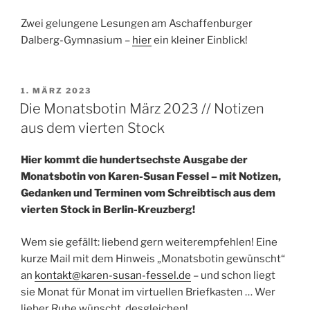
Zwei gelungene Lesungen am Aschaffenburger
Dalberg-Gymnasium –
hier
ein kleiner Einblick!
VERÖFFENTLICHT
1. MÄRZ 2023
AM
Die Monatsbotin März 2023 // Notizen
aus dem vierten Stock
Hier kommt die hundertsechste Ausgabe der
Monatsbotin von Karen-Susan Fessel – mit Notizen,
Gedanken und Terminen vom Schreibtisch aus dem
vierten Stock in Berlin-Kreuzberg!
Wem sie gefällt: liebend gern weiterempfehlen! Eine
kurze Mail mit dem Hinweis „Monatsbotin gewünscht“
an
kontakt@karen-susan-fessel.de
– und schon liegt
sie Monat für Monat im virtuellen Briefkasten … Wer
lieber Ruhe wünscht, desgleichen!