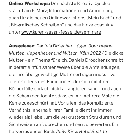
Online-Workshops:
Der nächste Kreativ-Quickie
startet am 6. März; Informationen und Anmeldung
auch für die neuen Onlineworkshops „Mein Buch“ und
„Biografisches Schreiben“ und das Einzelcoaching
unter
www.karen-susan-fessel.de/seminare
Ausgelesen
:
Daniela Dröscher: Lügen über meine
Mutter. Kiepenheuer und Witsch, Köln 2022 /
Die dicke
Mutter – ein Thema für sich. Daniela Dröscher schreibt
in derart einfühlsamer Weise über die Anfeindungen,
die ihre übergewichtige Mutter ertragen muss – vor
allem seitens des Ehemannes, der sich mit ihrer
Körperfülle einfach nicht arrangieren kann -, und auch
die Scham der Tochter, dass es mir mehrere Male die
Kehle zugeschnürt hat. Vor allem das komplizierte
Verhältnis innerhalb ihrer Familie dient ihr immer
wieder als Hebel, um die verkrusteten Strukturen und
Sichtweisen aufzubrechen und neu zu bewerten. Ein
hervorragendes Buch. //
Lily King: Hotel Seattle.