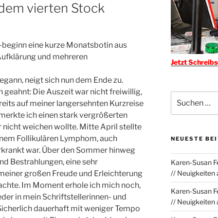
 dem vierten Stock
-beginn eine kurze Monatsbotin aus
 Aufklärung und mehreren
Jetzt Schreib
begann, neigt sich nun dem Ende zu.
 geahnt: Die Auszeit war nicht freiwillig,
Suchen
eits auf meiner langersehnten Kurzreise
nach:
erkte ich einen stark vergrößerten
nicht weichen wollte. Mitte April stellte
einem Follikulären Lymphom, auch
NEUESTE BE
rkrankt war. Über den Sommer hinweg
nd Bestrahlungen, eine sehr
Karen-Susan Fe
 meiner großen Freude und Erleichterung
// Neuigkeiten
achte. Im Moment erhole ich mich noch,
Karen-Susan Fe
der in mein Schriftstellerinnen- und
// Neuigkeiten
Sicherlich dauerhaft mit weniger Tempo