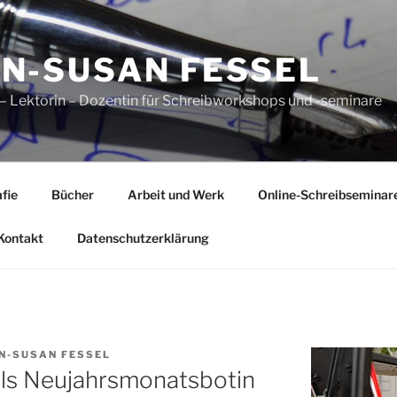
N-SUSAN FESSEL
n – Lektorin – Dozentin für Schreibworkshops und -seminare
fie
Bücher
Arbeit und Werk
Online-Schreibseminar
Kontakt
Datenschutzerklärung
N-SUSAN FESSEL
ls Neujahrsmonatsbotin