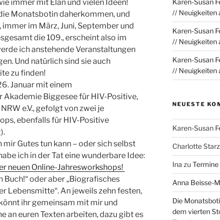
wie immer mit Elan und vielen Ideen!
Karen-Susan Fe
// Neuigkeiten
t die Monatsbotin daherkommen, und
 immer im März, Juni, September und
Karen-Susan Fe
sgesamt die 109., erscheint also im
// Neuigkeiten
erde ich anstehende Veranstaltungen
Karen-Susan Fe
en. Und natürlich sind sie auch
// Neuigkeiten
te zu finden!
26. Januar mit einem
 Akademie Biggesee für HIV-Positive,
NEUESTE KO
 NRW e.V., gefolgt von zwei je
s, ebenfalls für HIV-Positive
Karen-Susan F
).
 mir Gutes tun kann – oder sich selbst
Charlotte Sta
habe ich in der Tat eine wunderbare Idee:
Ina
zu
Termine
ner neuen Online-Jahresworkshops!
n Buch!“ oder aber „Biografisches
Anna Beisse-
er Lebensmitte“. An jeweils zehn festen,
Die Monatsboti
 könnt ihr gemeinsam mit mir und
dem vierten St
e an euren Texten arbeiten, dazu gibt es