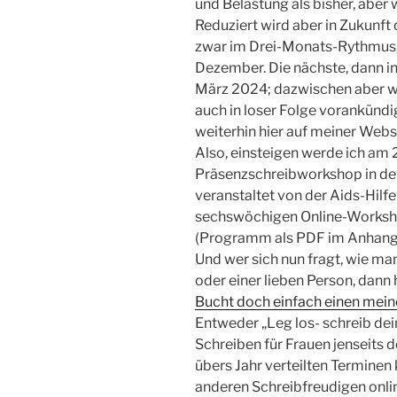
und Belastung als bisher, aber 
Reduziert wird aber in Zukunf
zwar im Drei-Monats-Rythmus,
Dezember. Die nächste, dann in
März 2024; dazwischen aber w
auch in loser Folge vorankündig
weiterhin hier auf meiner Websi
Also, einsteigen werde ich am 
Präsenzschreibworkshop in der
veranstaltet von der Aids-Hilfe
sechswöchigen Online-Workshop
(Programm als PDF im Anhang
Und wer sich nun fragt, wie man
oder einer lieben Person, dann 
Bucht doch einfach einen mei
Entweder „Leg los- schreib dei
Schreiben für Frauen jenseits d
übers Jahr verteilten Terminen
anderen Schreibfreudigen onlin