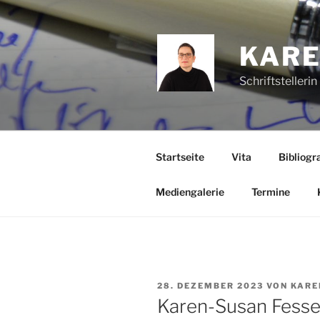
Zum
Inhalt
springen
KARE
Schriftstelleri
Startseite
Vita
Bibliogra
Mediengalerie
Termine
VERÖFFENTLICHT
28. DEZEMBER 2023
VON
KARE
AM
Karen-Susan Fesse