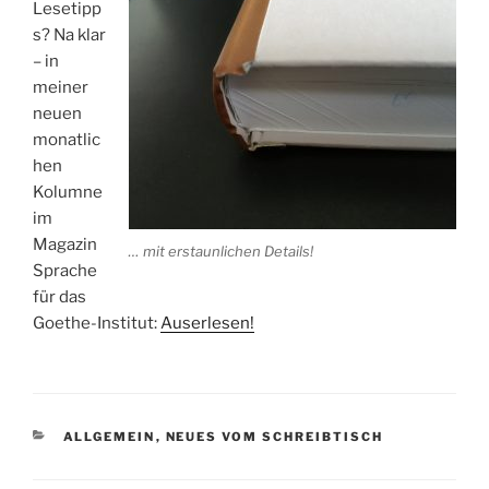
Lesetipp
s? Na klar
– in
meiner
neuen
monatlic
hen
Kolumne
im
Magazin
… mit erstaunlichen Details!
Sprache
für das
Goethe-Institut:
Auserlesen!
KATEGORIEN
ALLGEMEIN
,
NEUES VOM SCHREIBTISCH