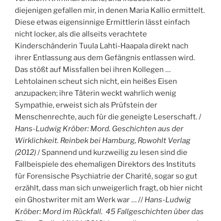
diejenigen gefallen mir, in denen Maria Kallio ermittelt.
Diese etwas eigensinnige Ermittlerin lässt einfach
nicht locker, als die allseits verachtete
Kinderschänderin Tuula Lahti-Haapala direkt nach
ihrer Entlassung aus dem Gefängnis entlassen wird.
Das stößt auf Missfallen bei ihren Kollegen …
Lehtolainen scheut sich nicht, ein heißes Eisen
anzupacken; ihre Täterin weckt wahrlich wenig
Sympathie, erweist sich als Prüfstein der
Menschenrechte, auch für die geneigte Leserschaft. /
Hans-Ludwig Kröber: Mord. Geschichten aus der
Wirklichkeit. Reinbek bei Hamburg, Rowohlt Verlag
(2012)
/ Spannend und kurzweilig zu lesen sind die
Fallbeispiele des ehemaligen Direktors des Instituts
für Forensische Psychiatrie der Charité, sogar so gut
erzählt, dass man sich unweigerlich fragt, ob hier nicht
ein Ghostwriter mit am Werk war … //
Hans-Ludwig
Kröber: Mord im Rückfall. 45 Fallgeschichten über das