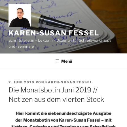
Zum
Inhalt
springen
KAREN-SUSAN FESSEL
Schriftstellerin – Lektorin – Dozentin für Schreibworkshops
und -seminare
Menü
VERÖFFENTLICHT
2. JUNI 2019
VON
KAREN-SUSAN FESSEL
AM
Die Monatsbotin Juni 2019 //
Notizen aus dem vierten Stock
Hier kommt die siebenundsechzigste Ausgabe
der Monatsbotin von Karen-Susan Fessel – mit