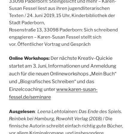
33098 Paderborn: Steingesicht und mehr – Karen-
Susan Fessel liest aus ihren jugendliterarischen
Texten / 24. Juni 2019, 15 Uhr, Kinderbibliothek der
Stadt Paderborn,
Rosenstraße 13, 33098 Paderborn: Sich schreibend
engagieren – Karen-Susan Fessel stellt sich
vor. Öffentlicher Vortrag und Gespräch
er nächste Kreativ-Quickie
Online Workshops:
D
startet am 3. Juni, Informationen und Anmeldung
auch für
d
ie neuen Onlineworkshops „Mein Buch“
und „Biografisches Schreiben“
und das
Einzelcoaching unter
www.karen-susan-
fessel.de/seminare
Ausgelesen
:
Leena Lehtolainen: Das Ende des Spiels.
Reinbek bei Hamburg, Rowohlt Verlag (2018)
/ Die
finnische Autorin schreibt einfach richtig gute Bücher,
vor allem Kriminalromane, und insbesondere