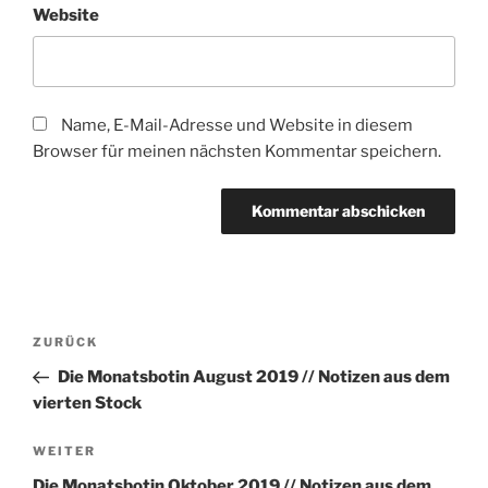
Website
Name, E-Mail-Adresse und Website in diesem
Browser für meinen nächsten Kommentar speichern.
Beitragsnavigation
Vorheriger
ZURÜCK
Beitrag
Die Monatsbotin August 2019 // Notizen aus dem
vierten Stock
Nächster
WEITER
Beitrag
Die Monatsbotin Oktober 2019 // Notizen aus dem