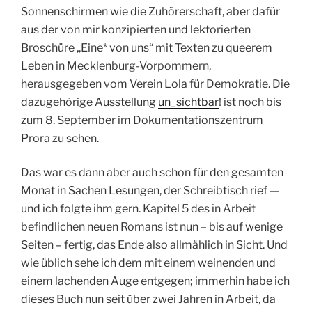
Sonnenschirmen wie die Zuhörerschaft, aber dafür
aus der von mir konzipierten und lektorierten
Broschüre „Eine* von uns“ mit Texten zu queerem
Leben in Mecklenburg-Vorpommern,
herausgegeben vom Verein Lola für Demokratie. Die
dazugehörige Ausstellung
un_sichtbar
! ist noch bis
zum 8. September im Dokumentationszentrum
Prora zu sehen.
Das war es dann aber auch schon für den gesamten
Monat in Sachen Lesungen, der Schreibtisch rief —
und ich folgte ihm gern. Kapitel 5 des in Arbeit
befindlichen neuen Romans ist nun – bis auf wenige
Seiten – fertig, das Ende also allmählich in Sicht. Und
wie üblich sehe ich dem mit einem weinenden und
einem lachenden Auge entgegen; immerhin habe ich
dieses Buch nun seit über zwei Jahren in Arbeit, da