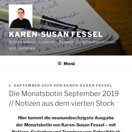
Zum
Inhalt
springen
KAREN-SUSAN FESSEL
Schriftstellerin – Lektorin – Dozentin für Schreibworkshops
und -seminare
Menü
VERÖFFENTLICHT
1. SEPTEMBER 2019
VON
KAREN-SUSAN FESSEL
AM
Die Monatsbotin September 2019
// Notizen aus dem vierten Stock
Hier kommt die neunundsechzigste Ausgabe
der Monatsbotin von Karen-Susan Fessel – mit