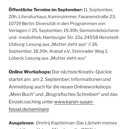
Öffentliche Termine im September:
11. September,
20h, Literaturhaus, Kaminzimmer, Fasanenstraße 23,
10719 Berlin: Diversität in den Programmen von
Verlagen // 25. September, 19.30h, Gemeindebücherei
und -mediothek,
Hamburger Str. 22a, 24558 Henstedt-
Ulzburg: Lesung aus „Mutter zieht aus“ // 26.
September, 18.30h, Aranat e.V., Steinrader Weg 1,
Lübeck: Lesung aus „Mutter zieht aus“
Online Workshops:
D
er nächste Kreativ-Quickie
startet am am 2. September;
Informationen und
Anmeldung auch für
d
ie neuen Onlineworkshops
„Mein Buch“ und „Biografisches Schreiben“
und das
Einzelcoaching unter
www.karen-susan-
fessel.de/seminare
Ausgelesen
:
Dmitrij Kapitelman: Das Lächeln meines